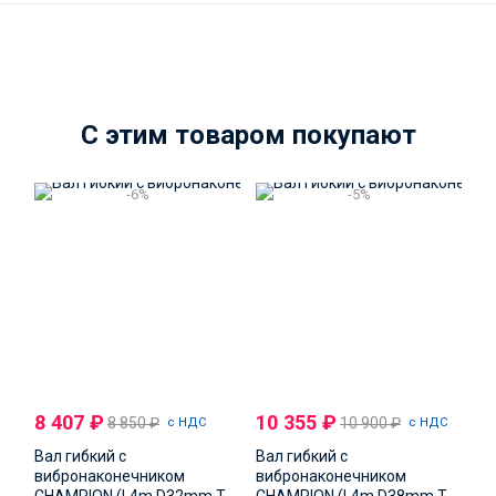
C этим товаром покупают
-6%
-5%
8 407
₽
10 355
₽
8 850
₽
10 900
₽
с НДС
с НДС
Вал гибкий с
Вал гибкий с
вибронаконечником
вибронаконечником