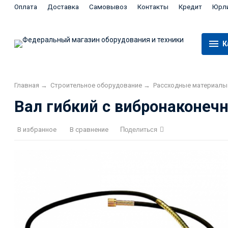
Оплата
Доставка
Самовывоз
Контакты
Кредит
Юрл
К
Главная
→
Строительное оборудование
→
Рассходные материалы
Вал гибкий с вибронаконеч
В избранное
В сравнение
Поделиться