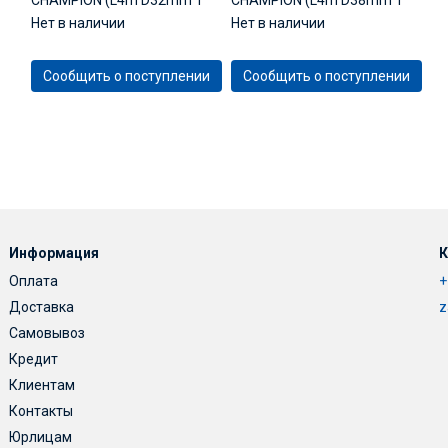
CHAMPION (L4m D32mm T
CHAMPION (L4m D38mm T
тип) для ECV550
тип) для ECV550
Нет в наличии
Нет в наличии
Сообщить о поступлении
Сообщить о поступлении
Информация
К
Оплата
+
Доставка
z
Самовывоз
Кредит
Клиентам
Контакты
Юрлицам