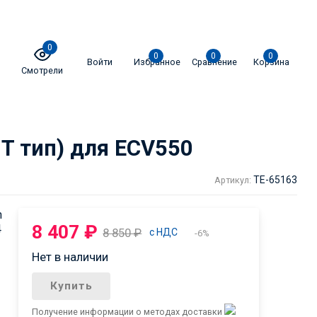
0
0
0
0
Войти
Избранное
Сравнение
Корзина
Смотрели
T тип) для ECV550
TE-65163
Артикул:
n
8 407
₽
4
8 850
₽
с НДС
-6%
Нет в наличии
Купить
Получение информации о методах доставки