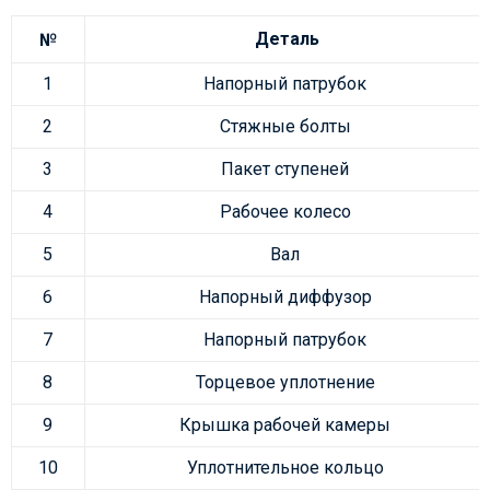
Деталь
№
1
Напорный патрубок
2
Стяжные болты
3
Пакет ступеней
4
Рабочее колесо
5
Вал
6
Напорный диффузор
7
Напорный патрубок
8
Торцевое уплотнение
9
Крышка рабочей камеры
10
Уплотнительное кольцо