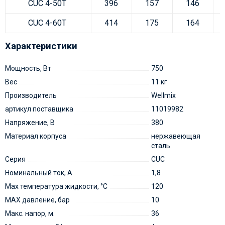
CUC 4-50T
396
157
146
CUC 4-60T
414
175
164
Характеристики
Мощность, Вт
750
Вес
11 кг
Производитель
Wellmix
артикул поставщика
11019982
Напряжение, В
380
Материал корпуса
нержавеющая
сталь
Серия
CUC
Номинальный ток, А
1,8
Мах температура жидкости, °С
120
MAX давление, бар
10
Макс. напор, м.
36