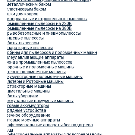
С металлическим баком
С пластиковым баком
Сушки для ковров
Универсальные и строительные пылесосы
Промышленные пылесосы на 220В
Промышленные пылесосы на 380В
Взрывобезопасные и пневмопылесосы
Ранцевые пылесосы
Роботы-пылесосы
Сепараторные пылесосы
Турбины для пылесосов и поломоечных машин
Пылеулавливающие аппараты
Аренда промышленных пылесосов
Уборочные и поломоечные машины
Сетевые поломоечные машины
Аккумуляторные поломоечные машины
Полотеры и Роторные машины
Экстракторные машины
Подметальные машины
Роботы уборщики
Коммунальные вакуумные машины
Тяговые аккумуляторы
Зарядные устройства
Моечное оборудование
Бытовые моечные аппараты
Профессиональные аппараты без подогрева
воды
Профессиональные аппараты с подогревом воды