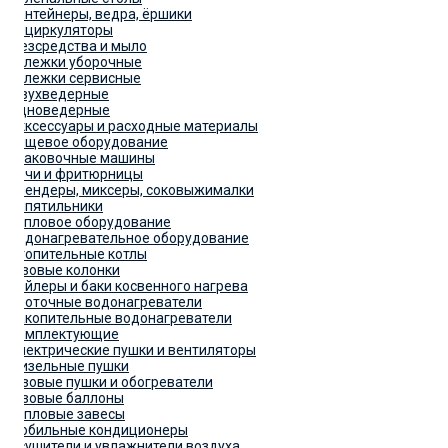
Контейнеры, ведра, ёршики
Рециркуляторы
Дезсредства и мыло
Тележки уборочные
Тележки сервисные
Двухведерные
Одноведерные
Акксессуары и расходные материалы
Пищевое оборудование
Упаковочные машины
Печи и фритюрницы
Блендеры, миксеры, соковыжималки
Кипятильники
Тепловое оборудование
Водонагревательное оборудование
Отопительные котлы
Газовые колонки
Бойлеры и баки косвенного нагрева
Проточные водонагреватели
Накопительные водонагреватели
Комплектующие
Электрические пушки и вентиляторы
Дизельные пушки
Газовые пушки и обогреватели
Газовые баллоны
Тепловые завесы
Мобильные кондиционеры
Осушители и увлажнители воздуха