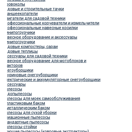
Дровоколы
Садовые и строительные тачки
Траншеекопатели
Двигатели для садовой техники
Профессиональные корчеватели и измельчители
Профессиональные навесные косилки
Минипогрузчики
Навесное оборудование и аксессуары
Минипогрузчики
Садовые компостеры, сараи
Садовые теплицы
Аксессуары для садовой техники
Навесное оборудование для мотоблоков и
тракторов
Снегоуборщики
Бензиновые снегоуборщики
Электрические и аккумуляторные снегоуборщики
Аксессуары
Пылесосы
Водопылесосы
Пылесосы для моек самообслуживания
С пластиковым баком
С металлическим баком
Пылесосы для сухой уборки
Авиационные пылесосы
Стандартные пылесосы
Пылесосы-стойки
Моющие пылесосы (ковровые экстракторы)