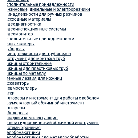
Дополнительные принадлежности
Бензиновые, дизельные и электрорезчики
Принадлежности для ручных резчиков
Рассходные материалы
Видеодиагностика
Видеоинспекционные системы
Видеомонитор
Дополнительные принадлежности
Ручные камеры
Труборезы
Принадлежности для труборезов
Инструмент для монтажа труб
Ножницы строительные
Ножницы для пластиковых труб
Ножницы по металлу
Сменные лезвия для ножниц
Экскаваторы
Пневмостеплеры
Катки
Болторезы и инструмент для работы с кабелем
Аккумуляторный обжимной инструмент
Болторезы
Кабелерезы
Насадки и комплектующие
Ручной гидравлический обжимной инструмент
Системы хранения
Желобонакатчики
Желобонакатчики для металлообработки