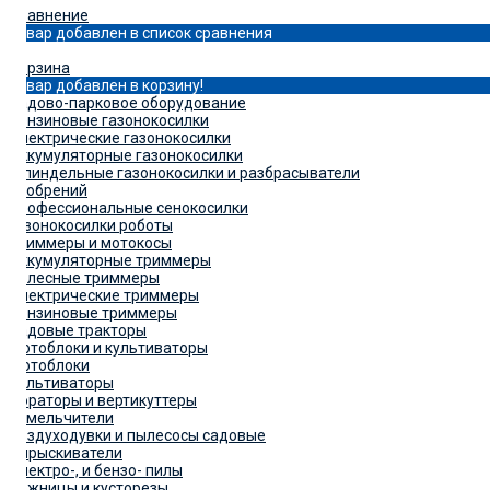
Сравнение
Товар добавлен в список сравнения
0
Корзина
Товар добавлен в корзину!
Садово-парковое оборудование
Бензиновые газонокосилки
Электрические газонокосилки
Аккумуляторные газонокосилки
Шпиндельные газонокосилки и разбрасыватели
удобрений
Профессиональные сенокосилки
Газонокосилки роботы
Триммеры и мотокосы
Аккумуляторные триммеры
Колесные триммеры
Электрические триммеры
Бензиновые триммеры
Садовые тракторы
Мотоблоки и культиваторы
Мотоблоки
Культиваторы
Аэраторы и вертикуттеры
Измельчители
Воздуходувки и пылесосы садовые
Опрыскиватели
Электро-, и бензо- пилы
Ножницы и кусторезы