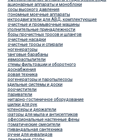
Стационарные аппараты и моноблоки
Насосы высокого давления
Автономные моечные аппараты
Электродвигатели для АВД, комплектующие
Прочистные и промывочные машины
Дополнительные принадлежности
Наборы прочистных тросов и шлангов
Прочистные насадки
Прочистные тросы и спирали
Пеногенераторы
Шланговые барабаны
Пневмораспылители
Системы фильтрации и оборотного
водоснабжения
Паровая техника
Парогенераторы и паропылесосы
Гладильные системы и доски
Пароочистители
Отпариватели
Санитарно-гостиничное оборудование
Сушилки для рук
Диспенсеры и держатели
Дозаторы для мыла и антисептиков
Профессиональные настенные фены
Автоматические смесители
Антивандальная сантехника
Поручни для инвалидов
Пеленальные столы