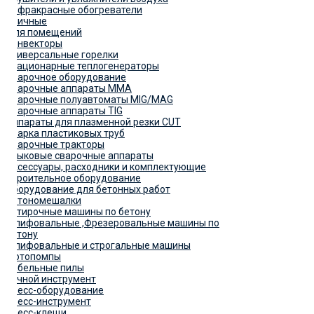
Инфракрасные обогреватели
Уличные
Для помещений
Конвекторы
Универсальные горелки
Стационарные теплогенераторы
Сварочное оборудование
Сварочные аппараты MMA
Сварочные полуавтоматы MIG/MAG
Сварочные аппараты TIG
Аппараты для плазменной резки CUT
Сварка пластиковых труб
Сварочные тракторы
Стыковые сварочные аппараты
Аксессуары, расходники и комплектующие
Строительное оборудование
Оборудование для бетонных работ
Бетономешалки
Затирочные машины по бетону
Шлифовальные ,Фрезеровальные машины по
бетону
Шлифовальные и строгальные машины
Мотопомпы
Сабельные пилы
Ручной инструмент
Пресс-оборудование
Пресс-инструмент
Пресс-клещи