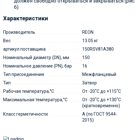
должен свободно открываться и закрываться (рис.
6).
Характеристики
Производитель
REON
Вес
13.05 кг
артикул поставщика
150RSV81A380
Номинальный диаметр (DN), мм
150
Номинальное давление (PN), бар
16
Тип присоединения
Межфланцевый
Тип
Затвор
Рабочая температура,°С
От -20˚С до +115˚С
Максимальная температура,°С
От -20˚С до +130˚С
(кратковременно)
Класс герметичности
А (по ГОСТ 9544-
2015)