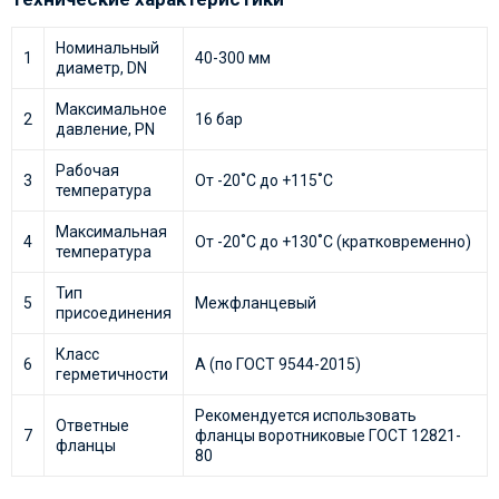
Номинальный
1
40-300 мм
диаметр, DN
Максимальное
2
16 бар
давление, РN
Рабочая
3
От -20˚С до +115˚С
температура
Максимальная
4
От -20˚С до +130˚С (кратковременно)
температура
Тип
5
Межфланцевый
присоединения
Класс
6
А (по ГОСТ 9544-2015)
герметичности
Рекомендуется использовать
Ответные
7
фланцы воротниковые ГОСТ 12821-
фланцы
80