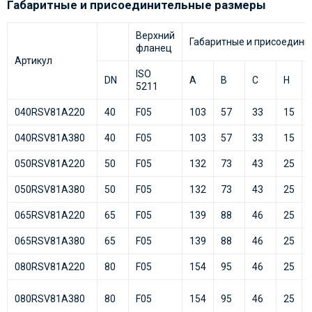
Габаритные и присоединительные размеры
Верхний
Габаритные и присоедини
фланец
Артикул
ISO
DN
A
B
C
H
5211
040RSV81А220
40
F05
103
57
33
15
040RSV81А380
40
F05
103
57
33
15
050RSV81А220
50
F05
132
73
43
25
050RSV81А380
50
F05
132
73
43
25
065RSV81А220
65
F05
139
88
46
25
065RSV81А380
65
F05
139
88
46
25
080RSV81А220
80
F05
154
95
46
25
080RSV81А380
80
F05
154
95
46
25