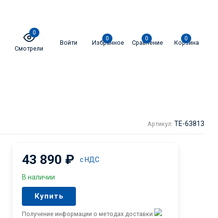
0
0
0
0
Войти
Избранное
Сравнение
Корзина
Смотрели
TE-63813
Артикул:
43 890
₽
с НДС
В наличии
Купить
Получение информации о методах доставки