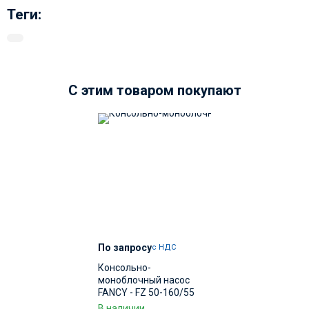
Теги:
C этим товаром покупают
По запросу
с НДС
Консольно-
моноблочный насос
FANCY - FZ 50-160/55
арт.6282
В наличии