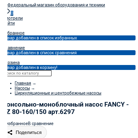
0
Смотрели
Войти
0
Избранное
Товар добавлен в список избранных
0
Сравнение
Товар добавлен в список сравнения
0
Корзина
Товар добавлен в корзину!
Главная
→
Насосы
→
Циркуляционные и центробежные насосы
Консольно-моноблочный насос FANCY -
FZ 80-160/150 арт.6297
В избранное
В сравнение
Поделиться