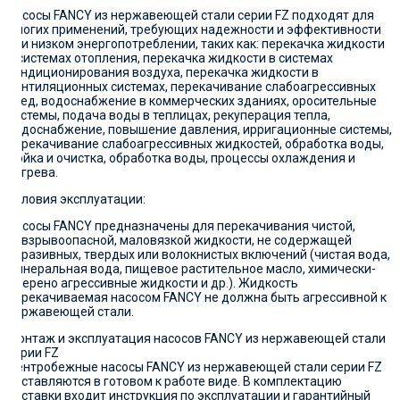
Насосы FANCY из нержавеющей стали серии FZ подходят для
многих применений, требующих надежности и эффективности
при низком энергопотреблении, таких как: перекачка жидкости
в системах отопления, перекачка жидкости в системах
кондиционирования воздуха, перекачка жидкости в
вентиляционных системах, перекачивание слабоагрессивных
сред, водоснабжение в коммерческих зданиях, оросительные
системы, подача воды в теплицах, рекуперация тепла,
водоснабжение, повышение давления, ирригационные системы,
перекачивание слабоагрессивных жидкостей, обработка воды,
мойка и очистка, обработка воды, процессы охлаждения и
нагрева.
Условия эксплуатации:
Насосы FANCY предназначены для перекачивания чистой,
невзрывоопасной, маловязкой жидкости, не содержащей
абразивных, твердых или волокнистых включений (чистая вода,
минеральная вода, пищевое растительное масло, химически-
умерено агрессивные жидкости и др.). Жидкость
перекачиваемая насосом FANCY не должна быть агрессивной к
нержавеющей стали.
Монтаж и эксплуатация насосов FANCY из нержавеющей стали
серии FZ
Центробежные насосы FANCY из нержавеющей стали серии FZ
поставляются в готовом к работе виде. В комплектацию
поставки входит инструкция по эксплуатации и гарантийный