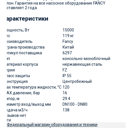
талон. Гарантия на все насосное оборудование FANCY
составляет 2 года.
Характеристики
Мощность, Вт
15000
Вес
119 кг
Производитель
Fancy
Страна производства
Китай
артикул поставщика
6297
Тип
консольно-моноблочный
Материал корпуса
нержавеющая сталь
Серия
FZ
Класс защиты
IP 55
Конструкция
Центробежный
Мах температура жидкости, °С
120
MAX давление, бар
16
Напор, м
29.4
Диаметр вход/выход мм
DN100 - DN80
Подача м3/ч
138
Отзывов нет
Теги: