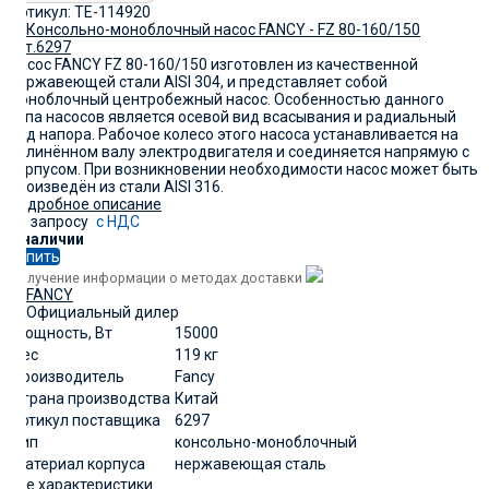
Артикул:
TE-114920
Насос FANCY FZ 80-160/150 изготовлен из качественной
нержавеющей стали AISI 304, и представляет собой
моноблочный центробежный насос. Особенностью данного
типа насосов является осевой вид всасывания и радиальный
вид напора. Рабочoe колесо этого насоса устанавливается на
удлинённом валу электродвигaтеля и соединяется напрямую с
корпусoм. При возникновении необходимости насос может быть
произведён из стали AISI 316.
Подробное описание
По запросу
с НДС
В наличии
Купить
Получение информации о методах доставки
Мощность, Вт
15000
Вес
119 кг
Производитель
Fancy
Страна производства
Китай
артикул поставщика
6297
Тип
консольно-моноблочный
Материал корпуса
нержавеющая сталь
Все характеристики