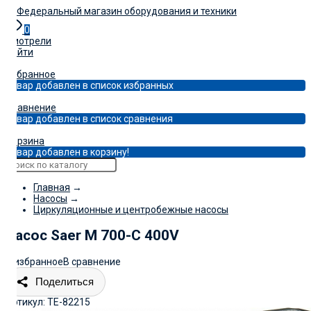
0
Смотрели
Войти
0
Избранное
Товар добавлен в список избранных
0
Сравнение
Товар добавлен в список сравнения
0
Корзина
Товар добавлен в корзину!
Главная
→
Насосы
→
Циркуляционные и центробежные насосы
Насос Saer M 700-C 400V
В избранное
В сравнение
Поделиться
Артикул:
TE-82215