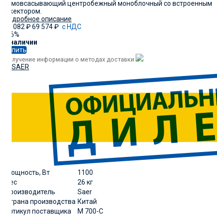
самовсасывающий центробежный моноблочный со встроенным
эжектором.
Подробное описание
59 082
₽
69 574
₽
с НДС
-16%
В наличии
Купить
Получение информации о методах доставки
Мощность, Вт
1100
Вес
26 кг
Производитель
Saer
Страна производства
Китай
артикул поставщика
M 700-C