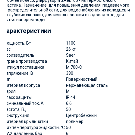
рабочее колесо, диффузор и эжектор - из термостойкого
пластика. Назначение: для повышения давления, подаваемого
из распределительной сети, для водоснабжения из колодцев и
неглубоких скважин, для использования в садоводстве, для
мытья напором воды.
Характеристики
Мощность, Вт
1100
Вес
26 кг
Производитель
Saer
Страна производства
Китай
артикул поставщика
M 700-C
Напряжение, В
380
Тип
Поверхностный
Материал корпуса
нержавеющая сталь
Серия
М
Класс защиты
IP 44
Номинальный ток, А
6.6
Частота, Гц
50
Конструкция
Центробежный
Материал крыльчатки
полимер
Мах температура жидкости, °С
50
MAX давление, бар
6