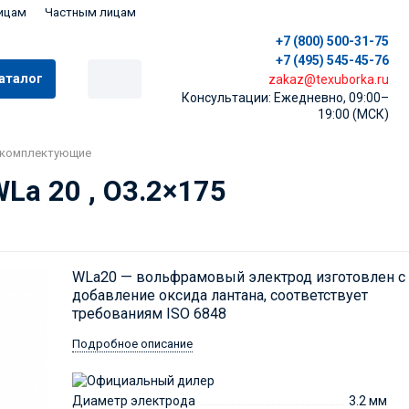
ицам
Частным лицам
+7 (800) 500-31-75
+7 (495) 545-45-76
аталог
zakaz@texuborka.ru
Консультации: Ежедневно, 09:00–
19:00 (МСК)
и комплектующие
a 20 , O3.2×175
WLa20 — вольфрамовый электрод изготовлен с
добавление оксида лантана, соответствует
требованиям ISO 6848
Подробное описание
Диаметр электрода
3.2 мм