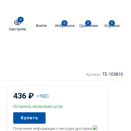
0
0
0
0
Войти
Избранное
Сравнение
Корзина
Смотрели
TE-103810
Артикул:
436
₽
с НДС
Осталось несколько штук
Купить
Получение информации о методах доставки