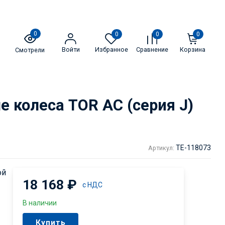
0
0
0
0
Войти
Избранное
Сравнение
Корзина
Смотрели
 колеса TOR AC (серия J)
TE-118073
Артикул:
ой
18 168
₽
с НДС
В наличии
Купить