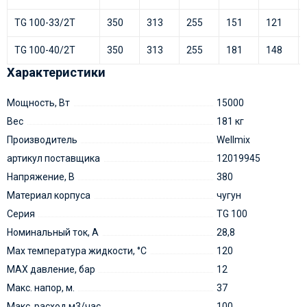
TG 100-33/2T
350
313
255
151
121
TG 100-40/2T
350
313
255
181
148
Характеристики
Мощность, Вт
15000
Вес
181 кг
Производитель
Wellmix
артикул поставщика
12019945
Напряжение, В
380
Материал корпуса
чугун
Серия
TG 100
Номинальный ток, А
28,8
Мах температура жидкости, °С
120
MAX давление, бар
12
Макс. напор, м.
37
Макс. расход м3/час
100