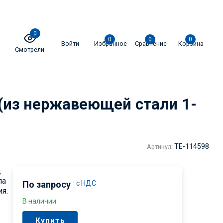
0
0
0
0
Войти
Избранное
Сравнение
Корзина
Смотрели
(из нержавеющей стали 1-
TE-114598
Артикул:
,
па
По запросу
с НДС
я.
В наличии
Купить