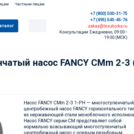
ицам
Частным лицам
+7 (800) 500-31-75
+7 (495) 545-45-76
аталог
zakaz@texuborka.ru
Консультации: Ежедневно, 09:00–
19:00 (МСК)
чатый насос FANCY CMm 2-3 
Насос FANCY CMm 2-3 1-PH — многоступенчатый
центробежный насос FANCY горизонтального ти
из нержавеющей стали моноблочного исполнени
Насос FANCY серии CM представляет собой
нормально всасывающий многоступенчатый
центробежный насос с осевым резьбовым