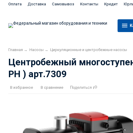
Оплата
Доставка
Самовывоз
Контакты
Кредит
Юрл
К
Главная
→
Насосы
→
Циркуляционные и центробежные насосы
Центробежный многоступен
PH ) арт.7309
В избранное
В сравнение
Поделиться