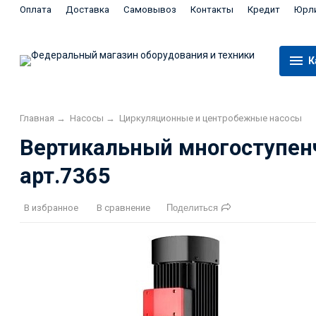
Оплата
Доставка
Самовывоз
Контакты
Кредит
Юрл
К
Главная
→
Насосы
→
Циркуляционные и центробежные насосы
Вертикальный многоступенч
арт.7365
В избранное
В сравнение
Поделиться