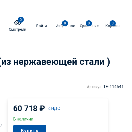
0
0
0
0
Войти
Избранное
Сравнение
Корзина
Смотрели
(из нержавеющей стали )
TE-114541
Артикул:
60 718
₽
с НДС
В наличии
с
Купить