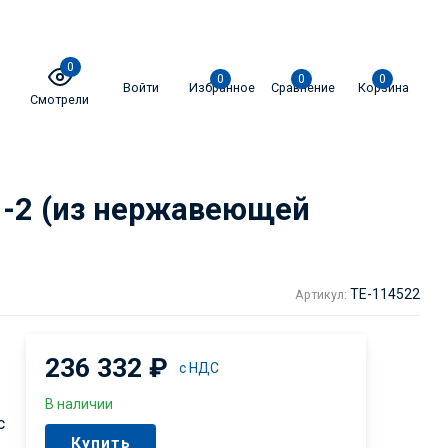
0
0
0
0
Войти
Избранное
Сравнение
Корзина
Смотрели
1-2 (из нержавеющей
TE-114522
Артикул:
236 332
₽
с НДС
В наличии
с
Купить