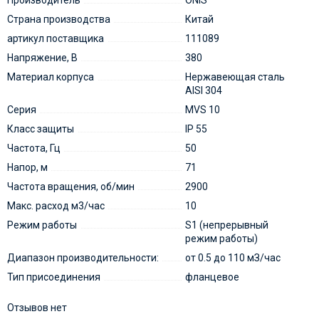
Производитель
ONIS
Страна производства
Китай
артикул поставщика
111089
Напряжение, В
380
Материал корпуса
Нержавеющая сталь
AISI 304
Серия
MVS 10
Класс защиты
IP 55
Частота, Гц
50
Напор, м
71
Частота вращения, об/мин
2900
Макс. расход м3/час
10
Режим работы
S1 (непрерывный
режим работы)
Диапазон производительности:
от 0.5 до 110 мЗ/час
Тип присоединения
фланцевое
Отзывов нет