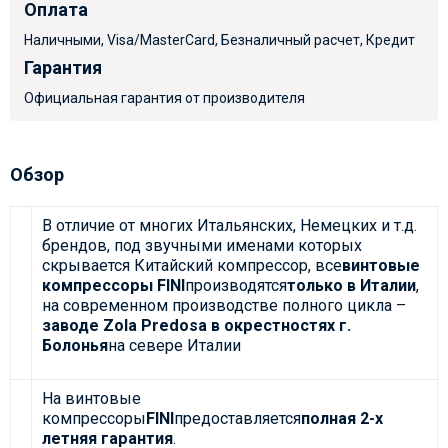
Оплата
Наличными, Visa/MasterCard, Безналичный расчет, Кредит
Гарантия
Официальная гарантия от производителя
Обзор
В отличие от многих Итальянских, Немецких и т.д.
брендов, под звучными именами которых
скрывается Китайский компрессор, все
винтовые
компрессоры FINI
производятся
только в Италии
,
на современном производстве полного цикла –
заводе Zola Predosa в окрестностях г.
Болонья
на севере Италии
На винтовые
компрессоры
FINI
предоставляется
полная 2-х
летняя гарантия
.