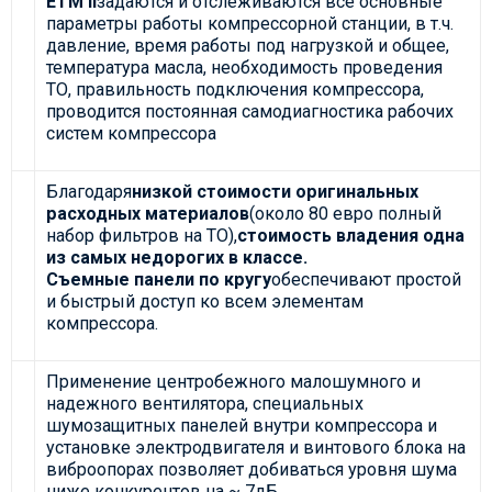
ETM II
задаются и отслеживаются все основные
параметры работы компрессорной станции, в т.ч.
давление, время работы под нагрузкой и общее,
температура масла, необходимость проведения
ТО, правильность подключения компрессора,
проводится постоянная самодиагностика рабочих
систем компрессора
Благодаря
низкой стоимости оригинальных
расходных материалов
(около 80 евро полный
набор фильтров на ТО),
стоимость владения одна
из самых недорогих в классе.
Съемные панели по кругу
обеспечивают простой
и быстрый доступ ко всем элементам
компрессора.
Применение центробежного малошумного и
надежного вентилятора, специальных
шумозащитных панелей внутри компрессора и
установке электродвигателя и винтового блока на
виброопорах позволяет добиваться уровня шума
ниже конкурентов на ~ 7дБ