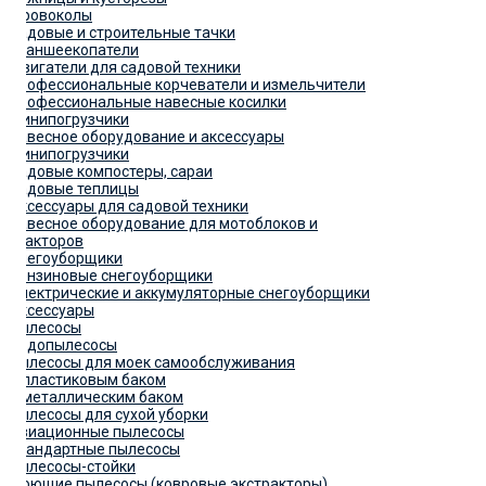
Дровоколы
Садовые и строительные тачки
Траншеекопатели
Двигатели для садовой техники
Профессиональные корчеватели и измельчители
Профессиональные навесные косилки
Минипогрузчики
Навесное оборудование и аксессуары
Минипогрузчики
Садовые компостеры, сараи
Садовые теплицы
Аксессуары для садовой техники
Навесное оборудование для мотоблоков и
тракторов
Снегоуборщики
Бензиновые снегоуборщики
Электрические и аккумуляторные снегоуборщики
Аксессуары
Пылесосы
Водопылесосы
Пылесосы для моек самообслуживания
С пластиковым баком
С металлическим баком
Пылесосы для сухой уборки
Авиационные пылесосы
Стандартные пылесосы
Пылесосы-стойки
Моющие пылесосы (ковровые экстракторы)