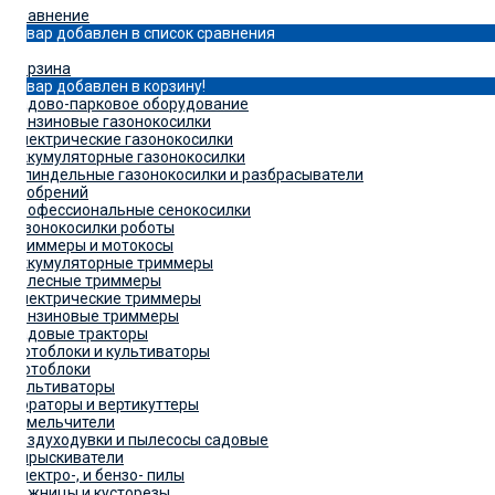
Сравнение
Товар добавлен в список сравнения
0
Корзина
Товар добавлен в корзину!
Садово-парковое оборудование
Бензиновые газонокосилки
Электрические газонокосилки
Аккумуляторные газонокосилки
Шпиндельные газонокосилки и разбрасыватели
удобрений
Профессиональные сенокосилки
Газонокосилки роботы
Триммеры и мотокосы
Аккумуляторные триммеры
Колесные триммеры
Электрические триммеры
Бензиновые триммеры
Садовые тракторы
Мотоблоки и культиваторы
Мотоблоки
Культиваторы
Аэраторы и вертикуттеры
Измельчители
Воздуходувки и пылесосы садовые
Опрыскиватели
Электро-, и бензо- пилы
Ножницы и кусторезы