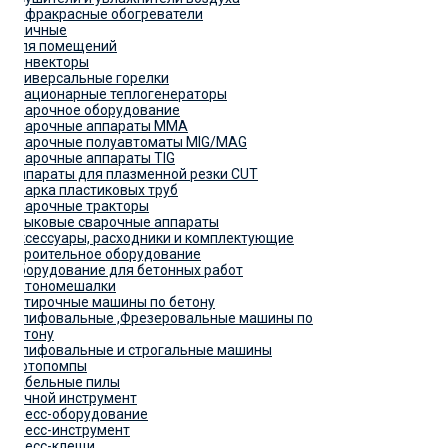
Инфракрасные обогреватели
Уличные
Для помещений
Конвекторы
Универсальные горелки
Стационарные теплогенераторы
Сварочное оборудование
Сварочные аппараты MMA
Сварочные полуавтоматы MIG/MAG
Сварочные аппараты TIG
Аппараты для плазменной резки CUT
Сварка пластиковых труб
Сварочные тракторы
Стыковые сварочные аппараты
Аксессуары, расходники и комплектующие
Строительное оборудование
Оборудование для бетонных работ
Бетономешалки
Затирочные машины по бетону
Шлифовальные ,Фрезеровальные машины по
бетону
Шлифовальные и строгальные машины
Мотопомпы
Сабельные пилы
Ручной инструмент
Пресс-оборудование
Пресс-инструмент
Пресс-клещи