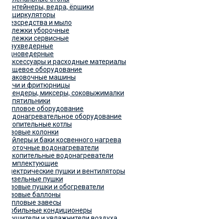
Контейнеры, ведра, ёршики
Рециркуляторы
Дезсредства и мыло
Тележки уборочные
Тележки сервисные
Двухведерные
Одноведерные
Акксессуары и расходные материалы
Пищевое оборудование
Упаковочные машины
Печи и фритюрницы
Блендеры, миксеры, соковыжималки
Кипятильники
Тепловое оборудование
Водонагревательное оборудование
Отопительные котлы
Газовые колонки
Бойлеры и баки косвенного нагрева
Проточные водонагреватели
Накопительные водонагреватели
Комплектующие
Электрические пушки и вентиляторы
Дизельные пушки
Газовые пушки и обогреватели
Газовые баллоны
Тепловые завесы
Мобильные кондиционеры
Осушители и увлажнители воздуха