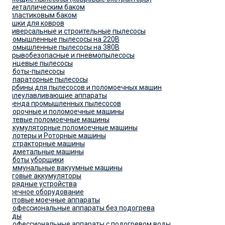
С металлическим баком
С пластиковым баком
Сушки для ковров
Универсальные и строительные пылесосы
Промышленные пылесосы на 220В
Промышленные пылесосы на 380В
Взрывобезопасные и пневмопылесосы
Ранцевые пылесосы
Роботы-пылесосы
Сепараторные пылесосы
Турбины для пылесосов и поломоечных машин
Пылеулавливающие аппараты
Аренда промышленных пылесосов
Уборочные и поломоечные машины
Сетевые поломоечные машины
Аккумуляторные поломоечные машины
Полотеры и Роторные машины
Экстракторные машины
Подметальные машины
Роботы уборщики
Коммунальные вакуумные машины
Тяговые аккумуляторы
Зарядные устройства
Моечное оборудование
Бытовые моечные аппараты
Профессиональные аппараты без подогрева
воды
Профессиональные аппараты с подогревом воды