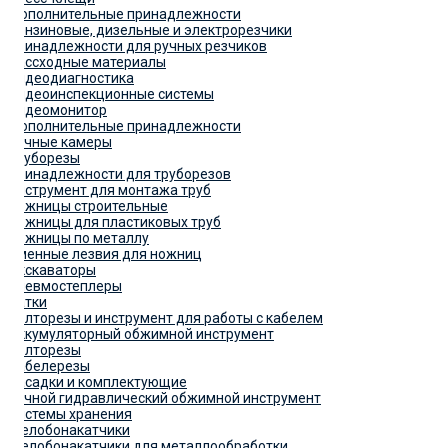
Дополнительные принадлежности
Бензиновые, дизельные и электрорезчики
Принадлежности для ручных резчиков
Рассходные материалы
Видеодиагностика
Видеоинспекционные системы
Видеомонитор
Дополнительные принадлежности
Ручные камеры
Труборезы
Принадлежности для труборезов
Инструмент для монтажа труб
Ножницы строительные
Ножницы для пластиковых труб
Ножницы по металлу
Сменные лезвия для ножниц
Экскаваторы
Пневмостеплеры
Катки
Болторезы и инструмент для работы с кабелем
Аккумуляторный обжимной инструмент
Болторезы
Кабелерезы
Насадки и комплектующие
Ручной гидравлический обжимной инструмент
Системы хранения
Желобонакатчики
Желобонакатчики для металлообработки