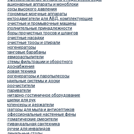
Стационарные аппараты и моноблоки
Насосы высокого давления
Автономные моечные аппараты
Электродвигатели для АВД, комплектующие
Прочистные и промывочные машины
Дополнительные принадлежности
Наборы прочистных тросов и шлангов
Прочистные насадки
Прочистные тросы и спирали
Пеногенераторы
Шланговые барабаны
Пневмораспылители
Системы фильтрации и оборотного
водоснабжения
Паровая техника
Парогенераторы и паропылесосы
Гладильные системы и доски
Пароочистители
Отпариватели
Санитарно-гостиничное оборудование
Сушилки для рук
Диспенсеры и держатели
Дозаторы для мыла и антисептиков
Профессиональные настенные фены
Автоматические смесители
Антивандальная сантехника
Поручни для инвалидов
Пеленальные столы