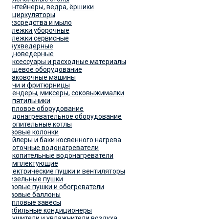
Контейнеры, ведра, ёршики
Рециркуляторы
Дезсредства и мыло
Тележки уборочные
Тележки сервисные
Двухведерные
Одноведерные
Акксессуары и расходные материалы
Пищевое оборудование
Упаковочные машины
Печи и фритюрницы
Блендеры, миксеры, соковыжималки
Кипятильники
Тепловое оборудование
Водонагревательное оборудование
Отопительные котлы
Газовые колонки
Бойлеры и баки косвенного нагрева
Проточные водонагреватели
Накопительные водонагреватели
Комплектующие
Электрические пушки и вентиляторы
Дизельные пушки
Газовые пушки и обогреватели
Газовые баллоны
Тепловые завесы
Мобильные кондиционеры
Осушители и увлажнители воздуха