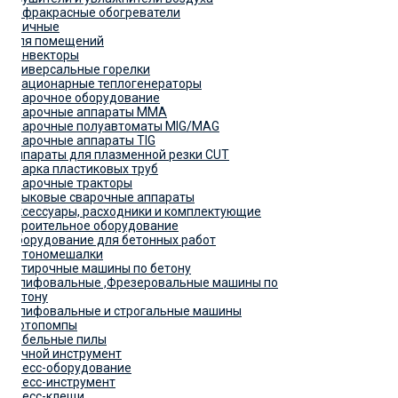
Инфракрасные обогреватели
Уличные
Для помещений
Конвекторы
Универсальные горелки
Стационарные теплогенераторы
Сварочное оборудование
Сварочные аппараты MMA
Сварочные полуавтоматы MIG/MAG
Сварочные аппараты TIG
Аппараты для плазменной резки CUT
Сварка пластиковых труб
Сварочные тракторы
Стыковые сварочные аппараты
Аксессуары, расходники и комплектующие
Строительное оборудование
Оборудование для бетонных работ
Бетономешалки
Затирочные машины по бетону
Шлифовальные ,Фрезеровальные машины по
бетону
Шлифовальные и строгальные машины
Мотопомпы
Сабельные пилы
Ручной инструмент
Пресс-оборудование
Пресс-инструмент
Пресс-клещи