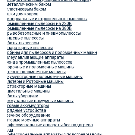
С металлическим баком
С пластиковым баком
Сушки для ковров
Универсальные и строительные пылесосы
Промышленные пылесосы на 220В
Промышленные пылесосы на 380В
Взрывобезопасные и пневмопылесосы
Ранцевые пылесосы
Роботы-пылесосы
Сепараторные пылесосы
Турбины для пылесосов и поломоечных машин
Пылеулавливающие аппараты
Аренда промышленных пылесосов
Уборочные и поломоечные машины
Сетевые поломоечные машины
Аккумуляторные поломоечные машины
Полотеры и Роторные машины
Экстракторные машины
Подметальные машины
Роботы уборщики
Коммунальные вакуумные машины
Тяговые аккумуляторы
Зарядные устройства
Моечное оборудование
Бытовые моечные аппараты
Профессиональные аппараты без подогрева
воды
Профессиональные аппараты с подогревом воды