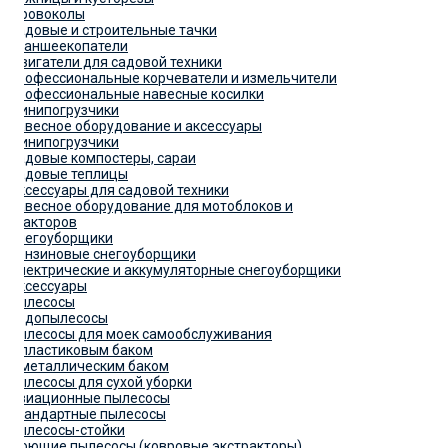
Дровоколы
Садовые и строительные тачки
Траншеекопатели
Двигатели для садовой техники
Профессиональные корчеватели и измельчители
Профессиональные навесные косилки
Минипогрузчики
Навесное оборудование и аксессуары
Минипогрузчики
Садовые компостеры, сараи
Садовые теплицы
Аксессуары для садовой техники
Навесное оборудование для мотоблоков и
тракторов
Снегоуборщики
Бензиновые снегоуборщики
Электрические и аккумуляторные снегоуборщики
Аксессуары
Пылесосы
Водопылесосы
Пылесосы для моек самообслуживания
С пластиковым баком
С металлическим баком
Пылесосы для сухой уборки
Авиационные пылесосы
Стандартные пылесосы
Пылесосы-стойки
Моющие пылесосы (ковровые экстракторы)