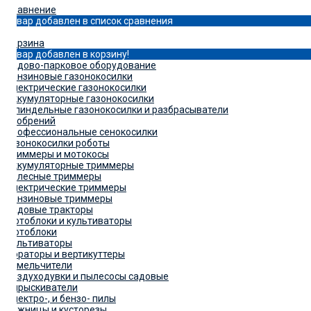
Сравнение
Товар добавлен в список сравнения
0
Корзина
Товар добавлен в корзину!
Садово-парковое оборудование
Бензиновые газонокосилки
Электрические газонокосилки
Аккумуляторные газонокосилки
Шпиндельные газонокосилки и разбрасыватели
удобрений
Профессиональные сенокосилки
Газонокосилки роботы
Триммеры и мотокосы
Аккумуляторные триммеры
Колесные триммеры
Электрические триммеры
Бензиновые триммеры
Садовые тракторы
Мотоблоки и культиваторы
Мотоблоки
Культиваторы
Аэраторы и вертикуттеры
Измельчители
Воздуходувки и пылесосы садовые
Опрыскиватели
Электро-, и бензо- пилы
Ножницы и кусторезы