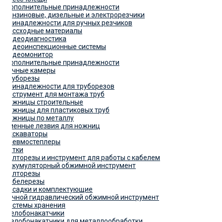
Дополнительные принадлежности
Бензиновые, дизельные и электрорезчики
Принадлежности для ручных резчиков
Рассходные материалы
Видеодиагностика
Видеоинспекционные системы
Видеомонитор
Дополнительные принадлежности
Ручные камеры
Труборезы
Принадлежности для труборезов
Инструмент для монтажа труб
Ножницы строительные
Ножницы для пластиковых труб
Ножницы по металлу
Сменные лезвия для ножниц
Экскаваторы
Пневмостеплеры
Катки
Болторезы и инструмент для работы с кабелем
Аккумуляторный обжимной инструмент
Болторезы
Кабелерезы
Насадки и комплектующие
Ручной гидравлический обжимной инструмент
Системы хранения
Желобонакатчики
Желобонакатчики для металлообработки