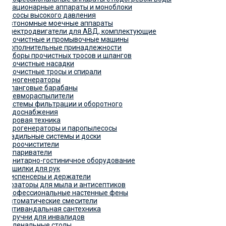
Стационарные аппараты и моноблоки
Насосы высокого давления
Автономные моечные аппараты
Электродвигатели для АВД, комплектующие
Прочистные и промывочные машины
Дополнительные принадлежности
Наборы прочистных тросов и шлангов
Прочистные насадки
Прочистные тросы и спирали
Пеногенераторы
Шланговые барабаны
Пневмораспылители
Системы фильтрации и оборотного
водоснабжения
Паровая техника
Парогенераторы и паропылесосы
Гладильные системы и доски
Пароочистители
Отпариватели
Санитарно-гостиничное оборудование
Сушилки для рук
Диспенсеры и держатели
Дозаторы для мыла и антисептиков
Профессиональные настенные фены
Автоматические смесители
Антивандальная сантехника
Поручни для инвалидов
Пеленальные столы