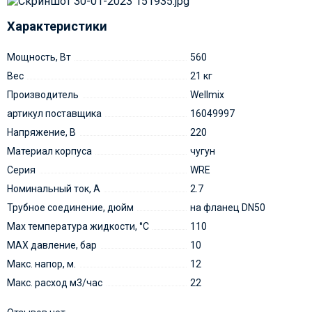
Характеристики
Мощность, Вт
560
Вес
21 кг
Производитель
Wellmix
артикул поставщика
16049997
Напряжение, В
220
Материал корпуса
чугун
Серия
WRE
Номинальный ток, А
2.7
Трубное соединение, дюйм
на фланец DN50
Мах температура жидкости, °С
110
MAX давление, бар
10
Макс. напор, м.
12
Макс. расход м3/час
22