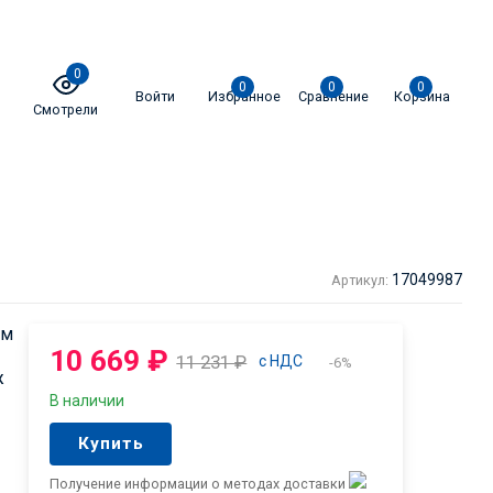
0
0
0
0
Войти
Избранное
Сравнение
Корзина
Смотрели
17049987
Артикул:
ым
10 669
₽
11 231
₽
с НДС
-6%
ж
В наличии
Купить
Получение информации о методах доставки