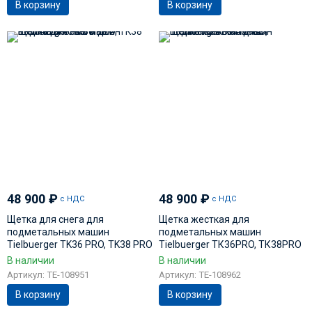
В корзину
В корзину
48 900
₽
48 900
₽
с НДС
с НДС
Щетка для снега для
Щетка жесткая для
подметальных машин
подметальных машин
Tielbuerger TK36 PRO, TK38 PRO
Tielbuerger ТК36PRO, ТК38PRO
AD-110-081
AD-110-087
В наличии
В наличии
Артикул: TE-108951
Артикул: TE-108962
В корзину
В корзину