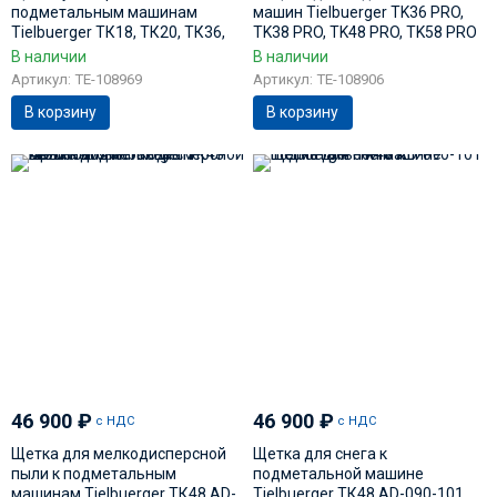
подметальным машинам
машин Tielbuerger TK36 PRO,
Tielbuerger ТК18, ТК20, ТК36,
TK38 PRO, TK48 PRO, TK58 PRO
ТК38 AD-090-082
AY-031-001TS
В наличии
В наличии
Артикул: TE-108969
Артикул: TE-108906
В корзину
В корзину
46 900
₽
46 900
₽
с НДС
с НДС
Щетка для мелкодисперсной
Щетка для снега к
пыли к подметальным
подметальной машине
машинам Tielbuerger ТК48 AD-
Tielbuerger ТК48 AD-090-101