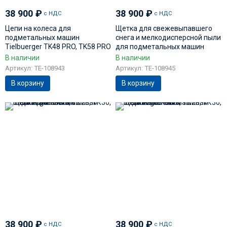
38 900
₽
38 900
₽
с НДС
с НДС
Цепи на колеса для
Щетка для свежевыпавшего
подметальных машин
снега и мелкодисперсной пыли
Tielbuerger TK48 PRO, TK58 PRO
для подметальных машин
KC-002-010
Tielbuerger TK18, TK36, TK38
В наличии
В наличии
AD-090-089
Артикул: TE-108943
Артикул: TE-108945
В корзину
В корзину
38 900
₽
38 900
₽
с НДС
с НДС