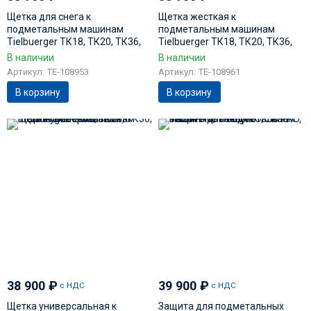
Щетка для снега к
Щетка жесткая к
подметальным машинам
подметальным машинам
Tielbuerger ТК18, ТК20, ТК36,
Tielbuerger ТК18, ТК20, ТК36,
ТК38 AD-090-081
ТК38 AD-090-087
В наличии
В наличии
Артикул: TE-108953
Артикул: TE-108961
В корзину
В корзину
38 900
₽
39 900
₽
с НДС
с НДС
Щетка универсальная к
Защита для подметальных