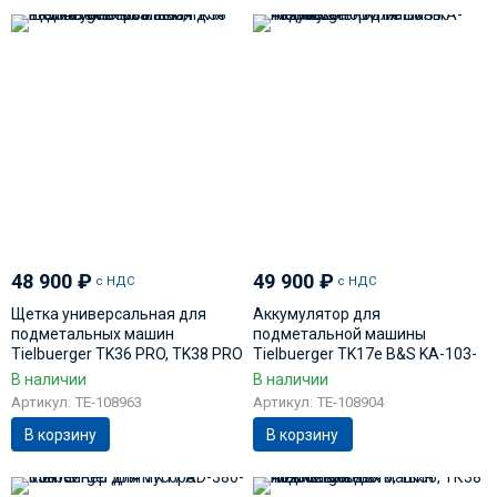
48 900
₽
49 900
₽
с НДС
с НДС
Щетка универсальная для
Аккумулятор для
подметальных машин
подметальной машины
Tielbuerger TK36 PRO, TK38 PRO
Tielbuerger TK17e B&S KA-103-
AD-110-085
002
В наличии
В наличии
Артикул: TE-108963
Артикул: TE-108904
В корзину
В корзину