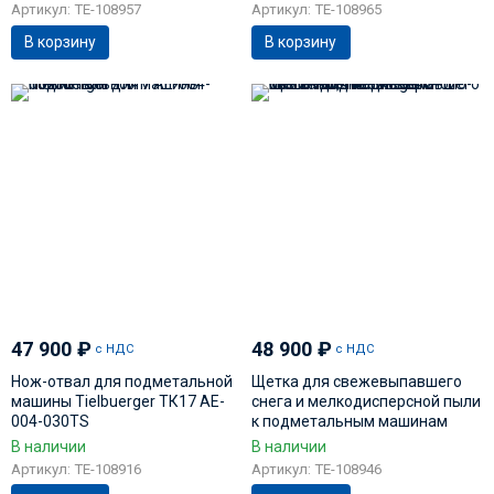
Артикул: TE-108957
Артикул: TE-108965
В корзину
В корзину
47 900
₽
48 900
₽
с НДС
с НДС
Нож-отвал для подметальной
Щетка для свежевыпавшего
машины Tielbuerger ТК17 AE-
снега и мелкодисперсной пыли
004-030TS
к подметальным машинам
Tielbuerger ТК36PRO, TK38PRO
В наличии
В наличии
AD-110-089
Артикул: TE-108916
Артикул: TE-108946