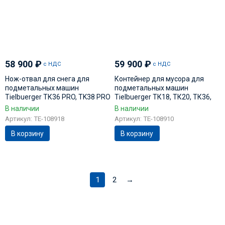
58 900
₽
59 900
₽
с НДС
с НДС
Нож-отвал для снега для
Контейнер для мусора для
подметальных машин
подметальных машин
Tielbuerger ТК36 PRO, TK38 PRO
Tielbuerger ТК18, ТК20, ТК36,
AE-080-030TS
ТК38 AD-310-030TS
В наличии
В наличии
Артикул: TE-108918
Артикул: TE-108910
В корзину
В корзину
1
2
→