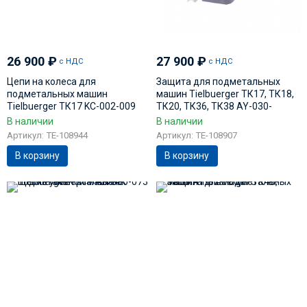
26 900
₽
27 900
₽
с НДС
с НДС
Цепи на колеса для
Защита для подметальных
подметальных машин
машин Tielbuerger ТК17, ТК18,
Tielbuerger ТК17 KC-002-009
ТК20, ТК36, ТК38 AY-030-
001TS
В наличии
В наличии
Артикул: TE-108944
Артикул: TE-108907
В корзину
В корзину