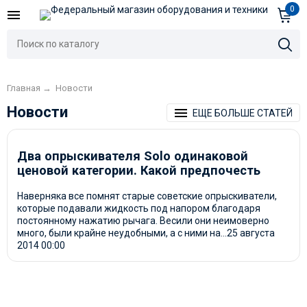
0
Главная
→
Новости
Новости
ЕЩЕ БОЛЬШЕ СТАТЕЙ
Два опрыскивателя Solo одинаковой
ценовой категории. Какой предпочесть
относительно потребностей и задач,
Наверняка все помнят старые советские опрыскиватели,
выбирать только вам!
которые подавали жидкость под напором благодаря
постоянному нажатию рычага. Весили они неимоверно
много, были крайне неудобными, а с ними на...
25 августа
2014
00:00